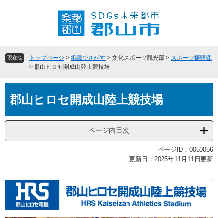
ペ
メ
ー
ニ
ジ
ュ
の
ー
先
を
頭
飛
トップページ
>
組織でさがす
>
文化スポーツ観光部
>
スポーツ振興課
現在地
で
ば
>
郡山ヒロセ開成山陸上競技場
す
し
。
て
本
本
郡山ヒロセ開成山陸上競技場
文
文
へ
ページ内目次
ページID：0050056
更新日：2025年11月11日更新