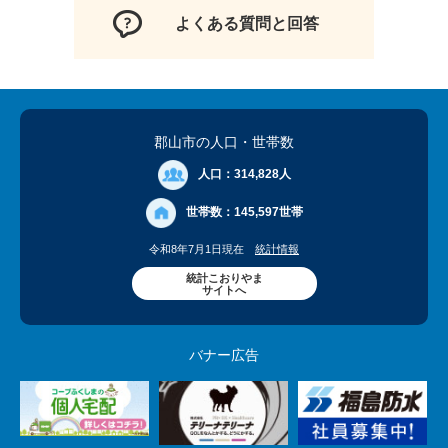
よくある質問と回答
郡山市の人口
・世帯数
人口：
314,828人
世帯数：
145,597世帯
令和8年7月1日現在
統計情報
統計こおりやま
サイトへ
バナー広告