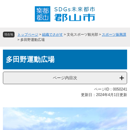
ペ
メ
ー
ニ
ジ
ュ
の
ー
先
を
頭
飛
トップページ
>
組織でさがす
>
文化スポーツ観光部
>
スポーツ振興課
現在地
で
ば
>
多田野運動広場
す
し
。
て
本
本
多田野運動広場
文
文
へ
ページ内目次
ページID：0050241
更新日：2024年4月1日更新