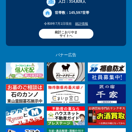
人口：
314,828人
世帯数：
145,597世帯
令和8年7月1日現在
統計情報
統計こおりやま
サイトへ
バナー広告