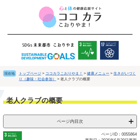
ペ
メ
ー
ニ
ジ
ュ
の
ー
先
を
頭
飛
で
ば
す
し
。
て
本
文
トップページ
>
ココカラこおりやま！
>
健康メニュー
>
生きがいづく
現在地
へ
り（趣味・社会参加）
>
老人クラブの概要
本
老人クラブの概要
文
ページ内目次
ページID：0055864