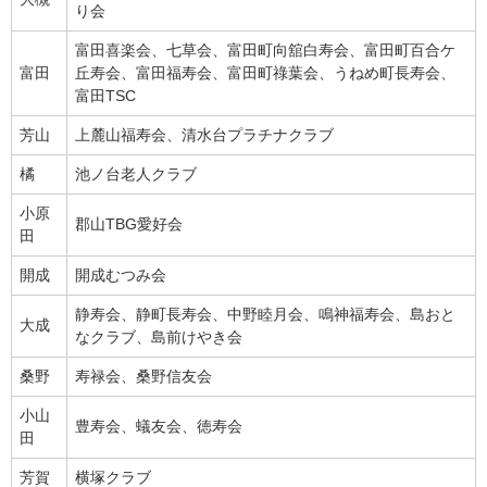
り会
富田喜楽会、七草会、富田町向舘白寿会、富田町百合ケ
富田
丘寿会、富田福寿会、富田町祿葉会、うねめ町長寿会、
富田TSC
芳山
上麓山福寿会、清水台プラチナクラブ
橘
池ノ台老人クラブ
小原
郡山TBG愛好会
田
開成
開成むつみ会
静寿会、静町長寿会、中野睦月会、鳴神福寿会、島おと
大成
なクラブ、島前けやき会
桑野
寿禄会、桑野信友会
小山
豊寿会、蟻友会、徳寿会
田
芳賀
横塚クラブ