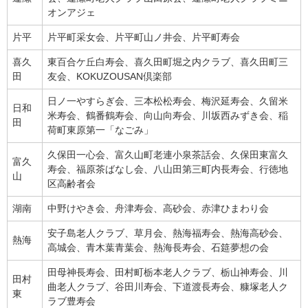
オンアジェ
片平
片平町采女会、片平町山ノ井会、片平町寿会
喜久
東百合ケ丘白寿会、喜久田町堀之内クラブ、喜久田町三
田
友会、KOKUZOUSAN倶楽部
日ノ一やすらぎ会、三本松松寿会、梅沢延寿会、久留米
日和
米寿会、鶴番鶴寿会、向山向寿会、川坂西みずき会、稲
田
荷町東原第一「なごみ」
久保田一心会、富久山町老連小泉茶話会、久保田東富久
富久
寿会、福原茶ばなし会、八山田第三町内長寿会、行徳地
山
区高齢者会
湖南
中野けやき会、舟津寿会、高砂会、赤津ひまわり会
安子島老人クラブ、草月会、熱海福寿会、熱海高砂会、
熱海
高城会、青木葉青葉会、熱海長寿会、石筵夢想の会
田母神長寿会、田村町栃本老人クラブ、栃山神寿会、川
田村
曲老人クラブ、谷田川寿会、下道渡長寿会、糠塚老人ク
東
ラブ豊寿会