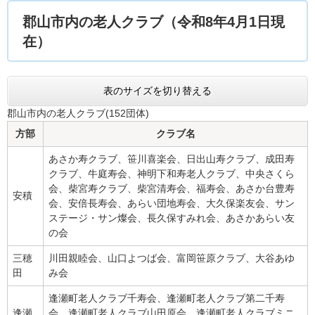
郡山市内の老人クラブ（令和8年4月1日現
在）
表のサイズを切り替える
郡山市内の老人クラブ(152団体)
方部
クラブ名
あさか寿クラブ、笹川喜楽会、日出山寿クラブ、成田寿
クラブ、牛庭寿会、神明下和寿老人クラブ、中央さくら
会、柴宮寿クラブ、柴宮清寿会、福寿会、あさか台豊寿
安積
会、安倍長寿会、あらい団地寿会、大久保楽友会、サン
ステージ・サン燦会、長久保すみれ会、あさかあらい友
の会
三穂
川田親睦会、山口よつば会、富岡笹原クラブ、大谷あゆ
田
み会
逢瀬町老人クラブ千寿会、逢瀬町老人クラブ第二千寿
逢瀬
会、逢瀬町老人クラブ山田原会、逢瀬町老人クラブミニ