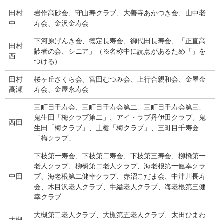
田村
岩作高砂会、守山寿クラブ、大善寺あかつき会、山中老
中
寿会、金沢金寿会
下河原げんき会、徳定長寿会、御代田長寿会、「正直高
田村
齢者の会、シニア」（※名称中に読点があるため「」を
西
つける）
田村
桜ヶ丘さくら会、宮田むつみ会、上行合親和会、金屋金
高瀬
寿会、金屋永寿会
三町目千寿会、三町目千寿会第二、三町目千寿会第三、
鬼生田「梅クラブ第二」、アイ・ラブ丹伊田クラブ、鬼
西田
生田「梅クラブ」、土棚「梅クラブ」、三町目千寿会
「梅クラブ」
下枝第一寿会、下枝第二寿会、下枝第三寿会、柳橋第一
老人クラブ、柳橋第二老人クラブ、海老根第一健幸クラ
中田
ブ、海老根第二健幸クラブ、赤沼こだま会、中津川長寿
会、木目沢老人クラブ、牛縊老人クラブ、海老根第三健
幸クラブ
大槻第二老人クラブ、大槻第五老人クラブ、太田ひまわ
大槻