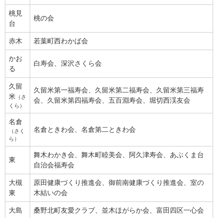
桃見
桃の会
台
赤木
若葉町西わかば会
かお
白寿会、深沢さくら会
る
久留
久留米第一福寿会、久留米第二福寿会、久留米第三福寿
米
（さ
会、久留米第四福寿会、五百淵寿会、堀切西渓友会
くら）
名倉
名倉ときわ会、名倉第二ときわ会
（さく
ら）
舞木わかき会、舞木町睦美会、阿久津寿会、あぶくま台
東
自治会福寿会
大槻
原田健康づくり推進会、御前南健康づくり推進会、室の
東
木結いの会
大島
桑野北町友愛クラブ、並木ほがらか会、富田四区一心会