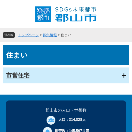
ペ
メ
ー
ニ
ジ
ュ
の
ー
先
を
頭
飛
トップページ
>
募集情報
>
住まい
現在地
で
ば
す
し
本
。
て
住まい
文
本
文
へ
市営住宅
郡山市の人口
・世帯数
人口：
314,828人
世帯数：
145,597世帯