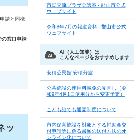
市民交流プラザ会議室 - 郡山市公式
ウェブサイト
ト申請と同様
令和8年7月の報道資料 - 郡山市公式
ウェブサイト
での窓口申請
AI（人工知能）は
こんなページをおすすめします
安積公民館 安積分室
公共施設の使用料減免の見直し（令
和9年4月1日使用分から変更予定）
こども誰でも通園制度について
市内保育施設を対象とする補助金交
ネッ
付申請等に係る書類の送付方法のオ
ンライン化について