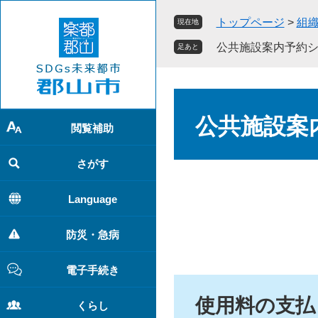
ペ
メ
トップページ
>
組
現在地
ー
ニ
ジ
ュ
公共施設案内予約
足あと
の
ー
先
を
頭
飛
本
で
ば
文
公共施設案
す
し
閲覧補助
。
て
本
さがす
文
へ
Language
防災・急病
電子手続き
使用料の支払
くらし