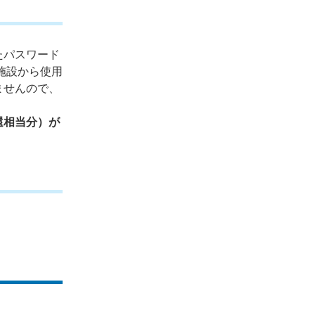
たパスワード
施設から使用
ませんので、
還相当分）が
。