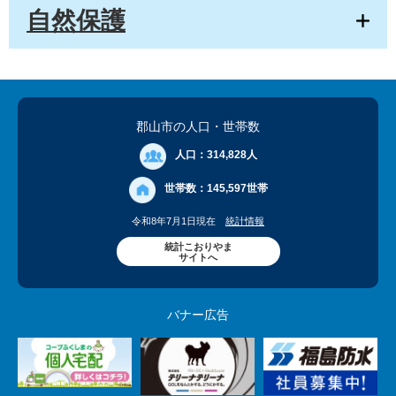
自然保護
郡山市の人口
・世帯数
人口：
314,828人
世帯数：
145,597世帯
令和8年7月1日現在
統計情報
統計こおりやま
サイトへ
バナー広告