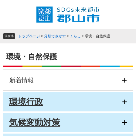
ペ
メ
ー
ニ
ジ
ュ
の
ー
先
を
頭
飛
トップページ
>
分類でさがす
>
くらし
>
環境・自然保護
現在地
で
ば
す
し
本
。
て
環境・自然保護
文
本
文
へ
新着情報
環境行政
気候変動対策