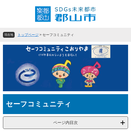
ペ
メ
ー
ニ
ジ
ュ
の
ー
先
を
頭
飛
トップページ
>
セーフコミュニティ
現在地
で
ば
す
し
。
て
本
文
へ
本
セーフコミュニティ
文
ページ内目次