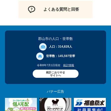
よくある質問と回答
郡山市の人口
・世帯数
人口：
314,828人
世帯数：
145,597世帯
令和8年7月1日現在
統計情報
統計こおりやま
サイトへ
バナー広告