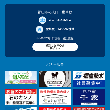
郡山市の人口
・世帯数
人口：
314,828人
世帯数：
145,597世帯
令和8年7月1日現在
統計情報
統計こおりやま
サイトへ
バナー広告