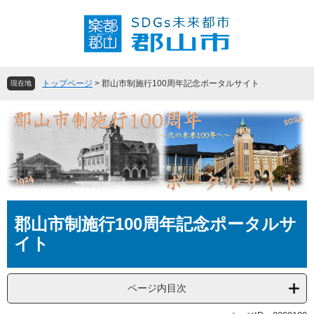
ペ
メ
ー
ニ
ジ
ュ
の
ー
先
を
頭
飛
トップページ
>
郡山市制施行100周年記念ポータルサイト
現在地
で
ば
す
し
。
て
本
文
へ
本
郡山市制施行100周年記念ポータルサ
文
イト
ページ内目次