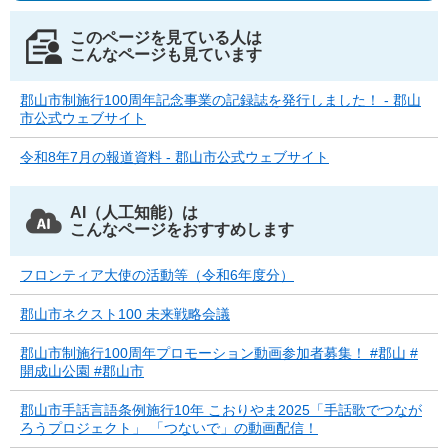
このページを見ている人は
こんなページも見ています
郡山市制施行100周年記念事業の記録誌を発行しました！ - 郡山
市公式ウェブサイト
令和8年7月の報道資料 - 郡山市公式ウェブサイト
AI（人工知能）は
こんなページをおすすめします
フロンティア大使の活動等（令和6年度分）
郡山市ネクスト100 未来戦略会議
郡山市制施行100周年プロモーション動画参加者募集！ #郡山 #
開成山公園 #郡山市
郡山市手話言語条例施行10年 こおりやま2025「手話歌でつなが
ろうプロジェクト」 「つないで」の動画配信！