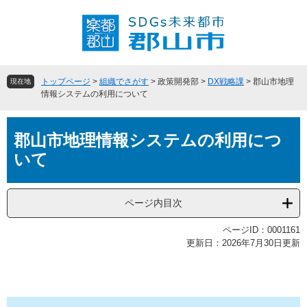
ペ
メ
ー
ニ
ジ
ュ
の
ー
先
を
頭
飛
トップページ
>
組織でさがす
>
政策開発部
>
DX戦略課
>
郡山市地理
現在地
で
ば
情報システムの利用について
す
し
。
て
本
本
郡山市地理情報システムの利用につ
文
文
いて
へ
ページ内目次
ページID：0001161
更新日：2026年7月30日更新