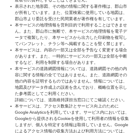
産取引の資料とすることはできません。
表示された地形図、その他の情報に関する著作権は、郡山市
が所有しています。また、位置検索に使用している地図は、
郡山市より委託を受けた民間業者が著作権を有しています。
本サービスの地理情報を営利目的で利用することはできませ
ん。また、郡山市に無断で、本サービスの地理情報を電子デ
ータで複製したり、本サービスから出力した印刷物を複写し
てパンフレット、チラシ等へ掲載することを堅く禁じます。
本サービスは、内容の一部又は全部を予告なく変更する場合
があります。また、一時的にサービスの一部又は全部を中断
するなど、利用を制限する場合があります。
本サービスの道路網図情報については、道路網図その他の内
容に関する情報の全てではありません。また、道路網図その
他の内容を証明するものではありません。情報については、
地図及びデータ作成上の誤差を含んでおり、概略位置を示し
た参考図としてご利用ください。
詳細については、道路維持課担当窓口にてご確認ください。
本サービスは、アクセス数集計とサービス向上のために
Google Analyticsを利用しています。サービス内においては、
Googleから提供されるCookieを使用して利用者の情報を収集
しますが、個人を特定する情報は取得していません。Google
によるアクセス情報の収集方法および利用方法については、