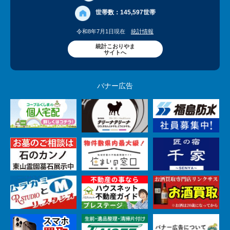
世帯数：
145,597世帯
令和8年7月1日現在
統計情報
統計こおりやま
サイトへ
バナー広告