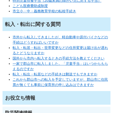
特別児童扶養手当（20歳未満の障がい児に対する手当）
こども医療費助成制度
市立小・中・義務教育学校の転校手続き
転入・転出に関する質問
市外から転入してきましたが、軽自動車や原付バイクなどの
手続はどうすればいいですか
転入・転居・転出・世帯変更などの住所変更は届け出が遅れ
るとどうなりますか
国外から市内へ転入するときの手続方法を教えてください
一家で郡山市に転入しました。「児童手当」はいつからもら
えるのですか
転入・転出・転居などの手続きは郵送でもできますか
これから郡山市への転入を予定していますが、郡山市に住民
票が無くても事前に保育所の申し込みはできますか
お役立ち情報
防災関連情報