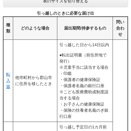
表のサイズを切り替える
引っ越しのときに必要な届け出
問い
種
どのような場合
届出期間/持参するもの
合わ
類
せ
引っ越した日から14日以内
●転出証明書（前住所地で
発行）
※児童手当に該当する場合
・印鑑
転
他市町村から郡山市
・保護者の健康保険証
入
に住所を移したとき
・保護者名義の銀行口座
届
※こども医療費助成制度該
当する場合
・お子さんの健康保険証
・保険の扶養者名義のぎ銀
行口座
引っ越し予定日の1カ月前