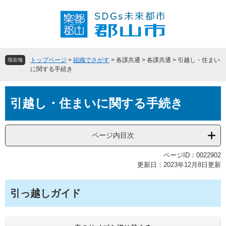
ペ
メ
ー
ニ
ジ
ュ
の
ー
先
を
頭
飛
トップページ
>
組織でさがす
>
各課共通
>
各課共通
>
引越し・住まい
現在地
で
ば
に関する手続き
す
し
。
て
本
本
引越し・住まいに関する手続き
文
文
へ
ページ内目次
ページID：0022902
更新日：2023年12月8日更新
引っ越しガイド