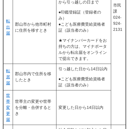
から引っ越しの日まで
市民
課
●印鑑登録証（登録者の
024-
み）
転
924-
郡山市から他市町村
●こども医療費受給資格者
出
2131
に住所を移すとき
証（該当者のみ）
届
★マイナンバーカードをお
持ちの方は、マイナポータ
ルから転出届をオンライン
で提出できます。
引っ越した日から14日以内
転
郡山市内で住所を移
居
●こども医療費受給資格者
したとき
届
証（該当者のみ）
世
帯
世帯主の変更や世帯
変
を分離・合併すると
変更した日から14日以内
更
き
届