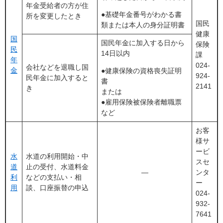
年金受給者の方が住
●基礎年金番号がわかる書
所を変更したとき
国民
類または本人の身分証明書
健康
国
国民年金に加入する日から
保険
民
14日以内
課
年
024-
会社などを退職し国
金
●健康保険の資格喪失証明
924-
民年金に加入すると
書
2141
き
または
●雇用保険被保険者離職票
など
お客
様サ
ービ
水
水道の利用開始・中
スセ
道
止の受付、水道料金
―
ンタ
利
などの支払い・相
ー
用
談、口座振替の申込
024-
932-
7641