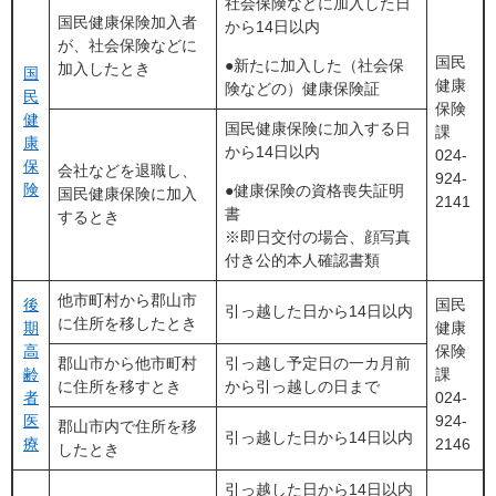
社会保険などに加入した日
国民健康保険加入者
から14日以内
が、社会保険などに
国民
●新たに加入した（社会保
加入したとき
国
健康
険などの）健康保険証
民
保険
健
国民健康保険に加入する日
課
康
から14日以内
024-
保
会社などを退職し、
924-
険
●健康保険の資格喪失証明
国民健康保険に加入
2141
書
するとき
※即日交付の場合、顔写真
付き公的本人確認書類
他市町村から郡山市
後
国民
引っ越した日から14日以内
に住所を移したとき
期
健康
高
保険
郡山市から他市町村
引っ越し予定日の一カ月前
齢
課
に住所を移すとき
から引っ越しの日まで
者
024-
医
924-
郡山市内で住所を移
引っ越した日から14日以内
療
2146
したとき
引っ越した日から14日以内