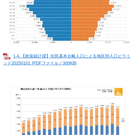
1-6.【政策統計課】住民基本台帳人口による地区別人口ピラミ
ッド20250101 [PDFファイル／300KB]