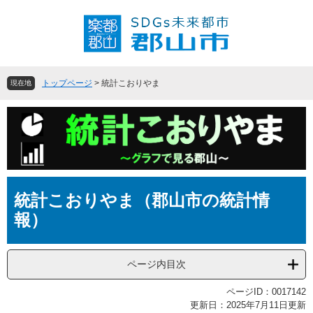
ペ
メ
ー
ニ
ジ
ュ
の
ー
先
を
頭
飛
トップページ
>
統計こおりやま
現在地
で
ば
す
し
。
て
本
文
へ
本
統計こおりやま（郡山市の統計情
文
報）
ページ内目次
ページID：0017142
更新日：2025年7月11日更新