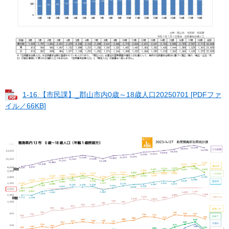
1-16.【市民課】_郡山市内0歳～18歳人口20250701 [PDFファ
イル／66KB]