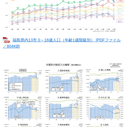
福島県内13市 0～18歳人口（年齢1歳階級別） [PDFファイル
／804KB]