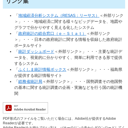
リンク集
「
地域経済分析システム（RESAS：リーサス）
＜外部リンク
＞
」・・・地域経済に関する様々なビッグデータを、地図や
グラフで分かりやすく見える化したシステム
「
政府統計の総合窓口（ｅ－Ｓｔａｔ）
＜外部リンク
＞
」・・・日本の政府統計に関する情報を収録した政府統計
ポータルサイト
「
統計ダッシュボード
＜外部リンク＞
」・・・主要な統計デ
ータを、視覚的に分かりやすく、簡単に利用できる形で提供
するシステム
「
ふくしま統計情報ボックス
＜外部リンク＞
」・・・福島県
が提供する統計情報サイト
「
総務省統計局
＜外部リンク＞
」・・・国勢調査その他国勢
の基本に関する統計調査の企画・実施などを行う国の統計機
関
PDF形式のファイルをご覧いただく場合には、Adobe社が提供するAdobe
Readerが必要です。
Adobe Readerをお持ちでない方は、バナーのリンク先からダウンロードしてく