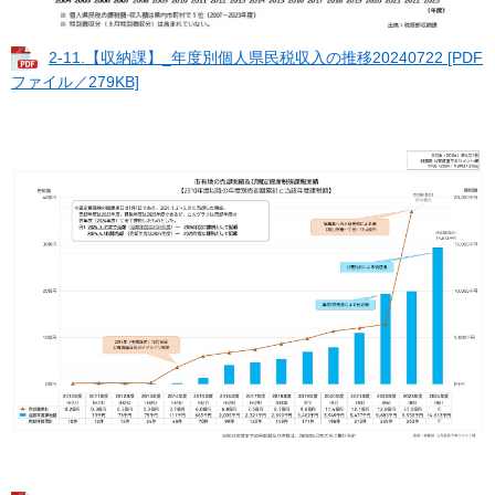
2-11.【収納課】_年度別個人県民税収入の推移20240722 [PDF
ファイル／279KB]