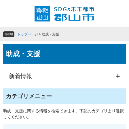
ペ
メ
ー
ニ
ジ
ュ
の
ー
先
を
頭
飛
トップページ
>
助成・支援
現在地
で
ば
す
し
本
。
て
助成・支援
文
本
文
へ
新着情報
カテゴリメニュー
助成・支援に関する情報を検索できます。下記のカテゴリより選択
してください。