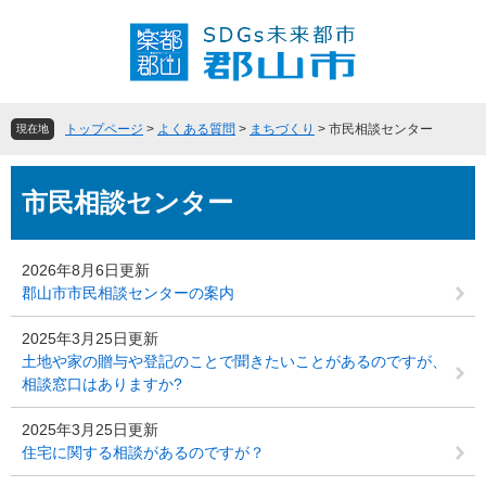
ペ
メ
ー
ニ
ジ
ュ
の
ー
先
を
頭
飛
トップページ
>
よくある質問
>
まちづくり
>
市民相談センター
現在地
で
ば
す
し
本
。
て
市民相談センター
文
本
文
へ
2026年8月6日更新
郡山市市民相談センターの案内
2025年3月25日更新
土地や家の贈与や登記のことで聞きたいことがあるのですが、
相談窓口はありますか?
2025年3月25日更新
住宅に関する相談があるのですが？