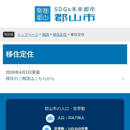
ペ
メ
ー
ニ
ジ
ュ
の
ー
先
を
頭
飛
トップページ
>
相談
>
移住定住
>
移住定住
現在地
で
ば
す
し
本
。
て
移住定住
文
本
文
へ
2026年4月1日更新
移住のご相談はこちらから
郡山市の人口
・世帯数
人口：
314,736人
世帯数：
145,649世帯