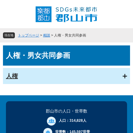
ペ
メ
ー
ニ
ジ
ュ
の
ー
先
を
頭
飛
トップページ
>
相談
>
人権・男女共同参画
現在地
で
ば
す
し
本
。
て
人権・男女共同参画
文
本
文
へ
人権
郡山市の人口
・世帯数
人口：
314,828人
世帯数：
145,597世帯