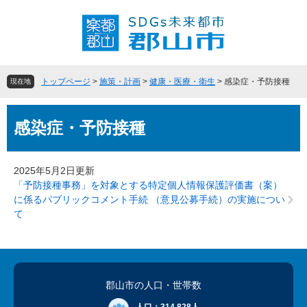
ペ
メ
ー
ニ
ジ
ュ
の
ー
先
を
頭
飛
トップページ
>
施策・計画
>
健康・医療・衛生
>
感染症・予防接種
現在地
で
ば
す
し
本
。
て
感染症・予防接種
文
本
文
へ
2025年5月2日更新
「予防接種事務」を対象とする特定個人情報保護評価書（案）
に係るパブリックコメント手続 （意見公募手続）の実施につい
て
郡山市の人口
・世帯数