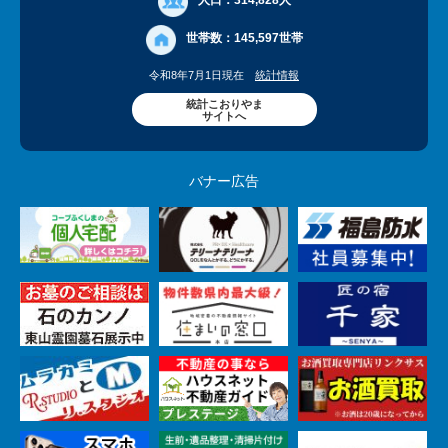
人口：
314,828人
世帯数：
145,597世帯
令和8年7月1日現在
統計情報
統計こおりやま
サイトへ
バナー広告