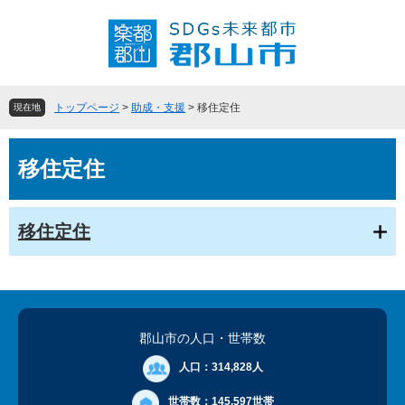
ペ
メ
ー
ニ
ジ
ュ
の
ー
先
を
頭
飛
トップページ
>
助成・支援
>
移住定住
現在地
で
ば
す
し
本
。
て
移住定住
文
本
文
へ
移住定住
郡山市の人口
・世帯数
人口：
314,828人
世帯数：
145,597世帯