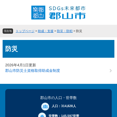
ペ
メ
ー
ニ
ジ
ュ
の
ー
先
を
頭
飛
トップページ
>
助成・支援
>
防災・防犯
>
防災
現在地
で
ば
す
し
本
。
て
防災
文
本
文
へ
2026年4月1日更新
郡山市防災士資格取得助成金制度
郡山市の人口
・世帯数
人口：
314,828人
世帯数：
145,597世帯