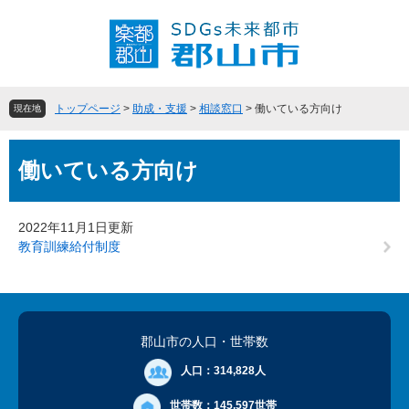
ペ
メ
ー
ニ
ジ
ュ
の
ー
先
を
頭
飛
トップページ
>
助成・支援
>
相談窓口
>
働いている方向け
現在地
で
ば
す
し
本
。
て
働いている方向け
文
本
文
へ
2022年11月1日更新
教育訓練給付制度
郡山市の人口
・世帯数
人口：
314,828人
世帯数：
145,597世帯