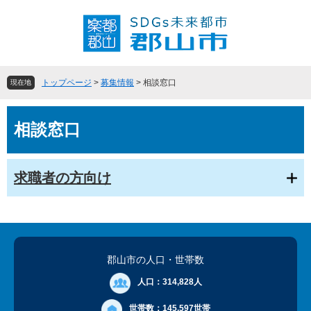
ペ
メ
ー
ニ
ジ
ュ
の
ー
先
を
頭
飛
トップページ
>
募集情報
>
相談窓口
現在地
で
ば
す
し
本
。
て
相談窓口
文
本
文
へ
求職者の方向け
郡山市の人口
・世帯数
人口：
314,828人
世帯数：
145,597世帯