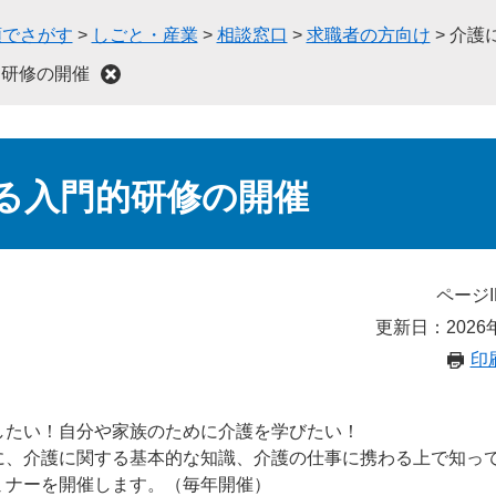
類でさがす
>
しごと・産業
>
相談窓口
>
求職者の方向け
>
介護
的研修の開催
る入門的研修の開催
ページI
更新日：2026
印
したい！自分や家族のために介護を学びたい！
に、介護に関する基本的な知識、介護の仕事に携わる上で知っ
ミナーを開催します。（毎年開催）