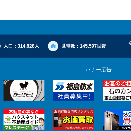
人口：
314,828人
世帯数：
145,597世帯
バナー広告