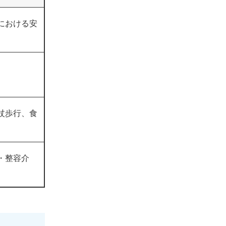
における安
杖歩行、食
・整容介