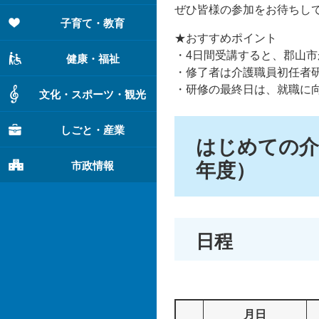
ぜひ皆様の参加をお待ちし
子育て・教育
★おすすめポイント
・4日間受講すると、郡山
健康・福祉
・修了者は介護職員初任者
・研修の最終日は、就職に
文化・スポーツ・観光
しごと・産業
はじめての介
市政情報
年度）
日程
月日