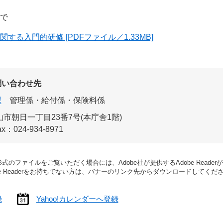
まで
する入門的研修 [PDFファイル／1.33MB]
問い合わせ先
課
管理係・給付係・保険料係
市朝日一丁目23番7号(本庁舎1階)
ax：024-934-8971
形式のファイルをご覧いただく場合には、Adobe社が提供するAdobe Reade
be Readerをお持ちでない方は、バナーのリンク先からダウンロードしてくだ
録
Yahoo!カレンダーへ登録