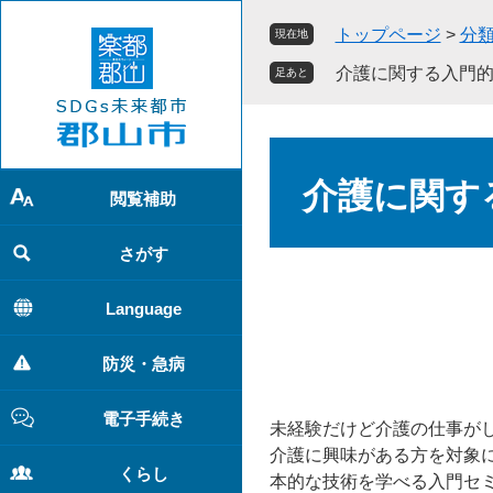
ペ
メ
トップページ
>
分
現在地
ー
ニ
ジ
ュ
介護に関する入門
足あと
の
ー
先
を
頭
飛
本
で
ば
文
介護に関す
す
し
閲覧補助
。
て
本
さがす
文
へ
Language
防災・急病
電子手続き
未経験だけど介護の仕事が
介護に興味がある方を対象
くらし
本的な技術を学べる入門セ