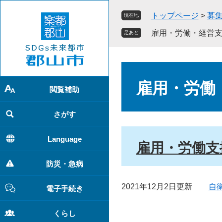
ペ
メ
トップページ
>
募
現在地
ー
ニ
ジ
ュ
雇用・労働・経営
足あと
の
ー
先
を
頭
飛
本
で
ば
文
雇用・労働
す
し
閲覧補助
。
て
本
さがす
文
へ
Language
雇用・労働支
防災・急病
2021年12月2日更新
自
電子手続き
くらし