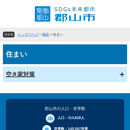
ペ
メ
ー
ニ
ジ
ュ
の
ー
先
を
頭
飛
トップページ
>
相談
>
住まい
現在地
で
ば
す
し
本
。
て
住まい
文
本
文
へ
空き家対策
郡山市の人口
・世帯数
人口：
314,828人
世帯数：
145,597世帯