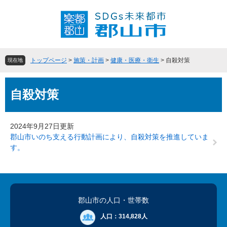
ペ
メ
ー
ニ
ジ
ュ
の
ー
先
を
頭
飛
トップページ
>
施策・計画
>
健康・医療・衛生
>
自殺対策
現在地
で
ば
す
し
本
。
て
自殺対策
文
本
文
へ
2024年9月27日更新
郡山市いのち支える行動計画により、自殺対策を推進していま
す。
郡山市の人口
・世帯数
人口：
314,828人