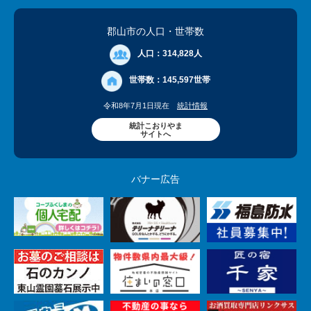
郡山市の人口
・世帯数
人口：
314,828人
世帯数：
145,597世帯
令和8年7月1日現在
統計情報
統計こおりやま
サイトへ
バナー広告