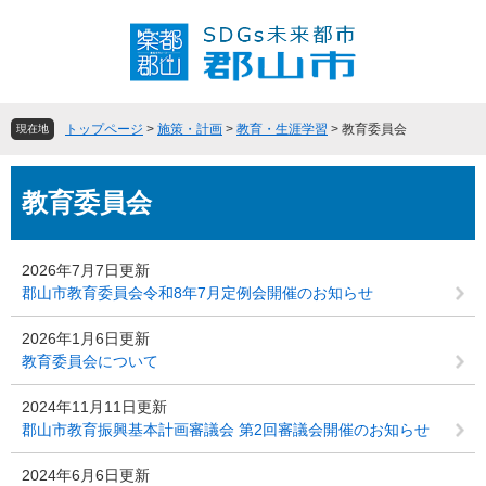
ペ
メ
ー
ニ
ジ
ュ
の
ー
先
を
頭
飛
トップページ
>
施策・計画
>
教育・生涯学習
>
教育委員会
現在地
で
ば
す
し
本
。
て
教育委員会
文
本
文
へ
2026年7月7日更新
郡山市教育委員会令和8年7月定例会開催のお知らせ
2026年1月6日更新
教育委員会について
2024年11月11日更新
郡山市教育振興基本計画審議会 第2回審議会開催のお知らせ
2024年6月6日更新