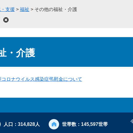
成・支援
>
福祉
>
その他の福祉・介護
護
祉・介護
型コロナウイルス感染症弔慰金について
人口：
314,828人
世帯数：
145,597世帯