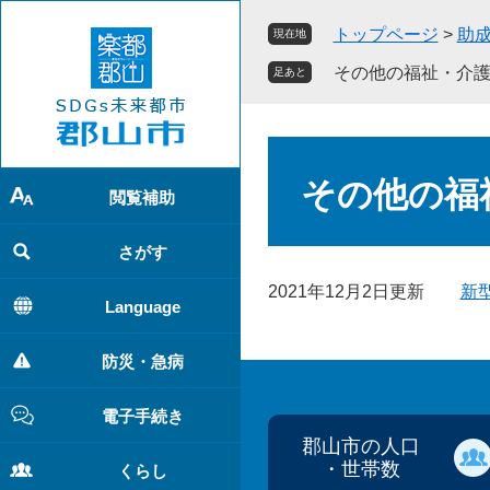
ペ
メ
トップページ
>
助
現在地
ー
ニ
ジ
ュ
その他の福祉・介
足あと
の
ー
先
を
頭
飛
本
で
ば
文
その他の福
す
し
閲覧補助
。
て
本
さがす
文
2021年12月2日更新
新
へ
Language
防災・急病
電子手続き
郡山市の人口
・世帯数
くらし