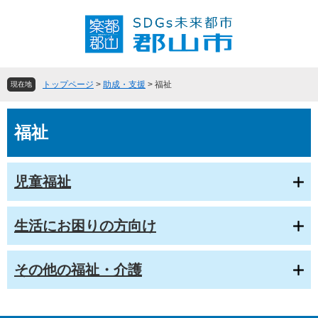
ペ
メ
ー
ニ
ジ
ュ
の
ー
先
を
頭
飛
トップページ
>
助成・支援
>
福祉
現在地
で
ば
す
し
本
。
て
福祉
文
本
文
へ
児童福祉
生活にお困りの方向け
その他の福祉・介護