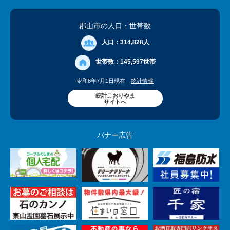
郡山市の人口
・世帯数
人口：
314,828人
世帯数：
145,597世帯
令和8年7月1日現在
統計情報
統計こおりやま
サイトへ
バナー広告