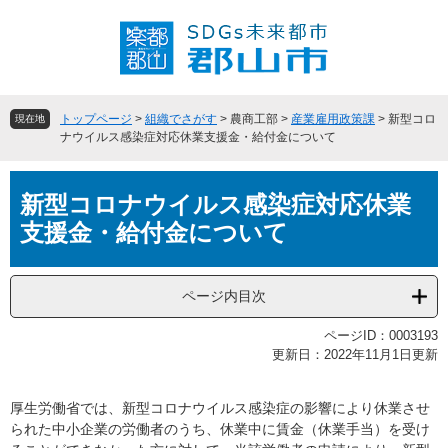
ペ
メ
ー
ニ
ジ
ュ
の
ー
先
を
頭
飛
トップページ
>
組織でさがす
>
農商工部
>
産業雇用政策課
>
新型コロ
現在地
で
ば
ナウイルス感染症対応休業支援金・給付金について
す
し
。
て
本
本
新型コロナウイルス感染症対応休業
文
文
支援金・給付金について
へ
ページ内目次
ページID：0003193
更新日：2022年11月1日更新
厚生労働省では、新型コロナウイルス感染症の影響により休業させ
られた中小企業の労働者のうち、休業中に賃金（休業手当）を受け