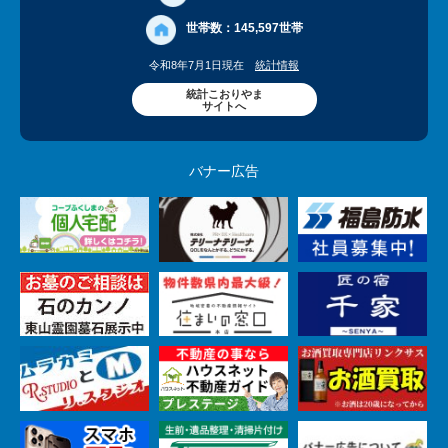
世帯数：
145,597世帯
令和8年7月1日現在
統計情報
統計こおりやま
サイトへ
バナー広告