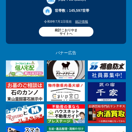
世帯数：
145,597世帯
令和8年7月1日現在
統計情報
統計こおりやま
サイトへ
バナー広告