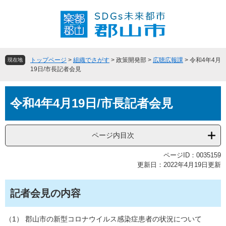
ペ
メ
ー
ニ
ジ
ュ
の
ー
先
を
頭
飛
トップページ
>
組織でさがす
>
政策開発部
>
広聴広報課
>
令和4年4月
現在地
で
ば
19日/市長記者会見
す
し
。
て
本
本
令和4年4月19日/市長記者会見
文
文
へ
ページ内目次
ページID：0035159
更新日：2022年4月19日更新
記者会見の内容
（1） 郡山市の新型コロナウイルス感染症患者の状況について