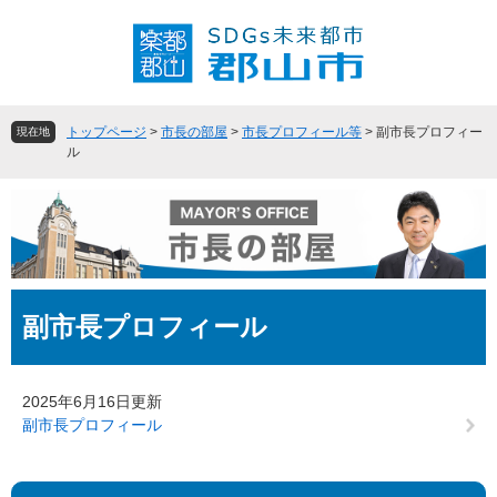
ペ
メ
ー
ニ
ジ
ュ
の
ー
先
を
頭
飛
トップページ
>
市長の部屋
>
市長プロフィール等
>
副市長プロフィー
現在地
で
ば
ル
す
し
。
て
本
文
へ
本
副市長プロフィール
文
2025年6月16日更新
副市長プロフィール