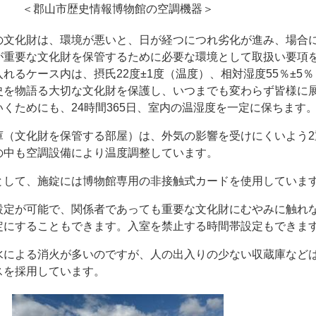
＜郡山市歴史情報博物館の空調機器＞
文化財は、環境が悪いと、日が経つにつれ劣化が進み、場合
が重要な文化財を保管するために必要な環境として取扱い要項
れるケース内は、摂氏22度±1度（温度）、相対湿度55％±5
史を物語る大切な文化財を保護し、いつまでも変わらず皆様に
くためにも、24時間365日、室内の温湿度を一定に保ちます
（文化財を保管する部屋）は、外気の影響を受けにくいよう2
の中も空調設備により温度調整しています。
して、施錠には博物館専用の非接触式カードを使用していま
定が可能で、関係者であっても重要な文化財にむやみに触れ
定にすることもできます。入室を禁止する時間帯設定もできま
による消火が多いのですが、人の出入りの少ない収蔵庫など
スを採用しています。