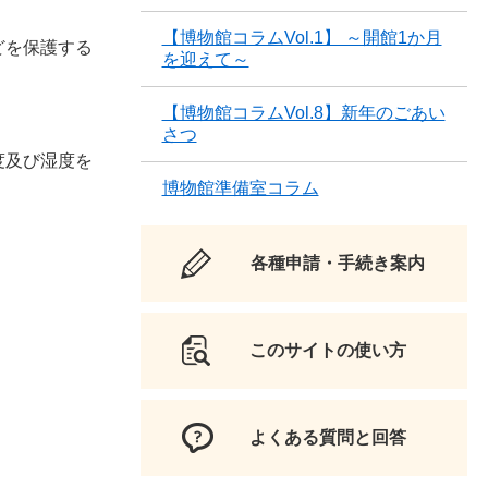
【博物館コラムVol.1】 ～開館1か月
どを保護する
を迎えて～
【博物館コラムVol.8】新年のごあい
さつ
度及び湿度を
博物館準備室コラム
各種申請・手続き案内
このサイトの使い方
よくある質問と回答