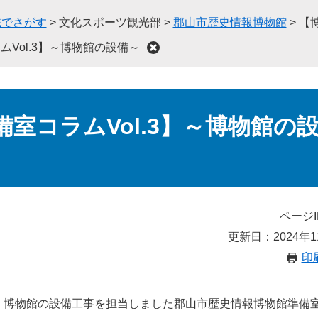
織でさがす
>
文化スポーツ観光部
>
郡山市歴史情報博物館
>
【
Vol.3】～博物館の設備～
室コラムVol.3】～博物館の
ページI
更新日：2024年1
印
博物館の設備工事を担当しました郡山市歴史情報博物館準備