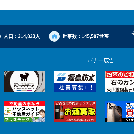
人口：
314,828人
世帯数：
145,597世帯
バナー広告