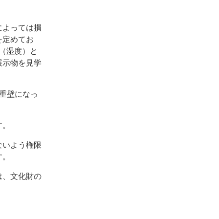
によっては損
を定めてお
％（湿度）と
展示物を見学
。
重壁になっ
す。
ないよう権限
す。
は、文化財の