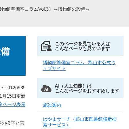
博物館準備室コラムVol.3】～博物館の設備～
このページを見ている人は
設備
こんなページも見ています
博物館準備室コラム - 郡山市公式ウ
ェブサイト
AI（人工知能）は
D：0126989
こんなページをおすすめします
1月15日更新
刷ページ表示
施設案内
はやまサーチ（郡山市図書館横断検
室の松平と言
索サービス）