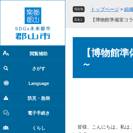
ペ
メ
トップページ
>
組
現在地
ー
ニ
ジ
ュ
【博物館準備室コラム
足あと
の
ー
先
を
頭
飛
本
で
ば
文
【博物館準備
す
し
閲覧補助
。
て
～
本
さがす
文
へ
Language
防災・急病
電子手続き
皆様、こんにちは。私は、
くらし