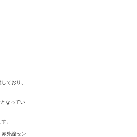
置しており、
量となってい
ます。
、赤外線セン