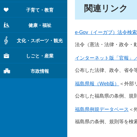
関連リンク
子育て・教育
健康・福祉
e-Gov（イーガブ）法令検索
文化・スポーツ・観光
法令（憲法・法律・政令・
しごと・産業
インターネット版「官報」
公布した法律、政令、省令
市政情報
福島県報（Web版）
＜外部
公布した福島県の条例、規
福島県例規データベース
＜
福島県の条例、規則等を検