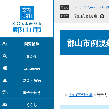
ペ
メ
トップページ
>
組
現在地
ー
ニ
ジ
ュ
郡山市例規集
足あと
の
ー
先
を
頭
飛
本
で
ば
文
郡山市例規
す
し
閲覧補助
。
て
本
さがす
文
へ
Language
防災・急病
電子手続き
郡山市例規集
＜外部リ
くらし