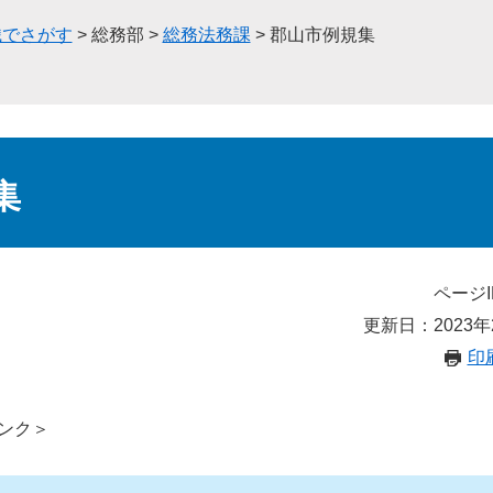
織でさがす
>
総務部
>
総務法務課
>
郡山市例規集
集
ページI
更新日：2023年
印
ンク＞