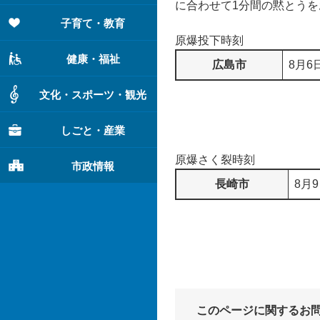
に合わせて1分間の黙とうを
子育て・教育
原爆投下時刻
健康・福祉
広島市
8月6
文化・スポーツ・観光
しごと・産業
原爆さく裂時刻
市政情報
長崎市
8月
このページに関するお