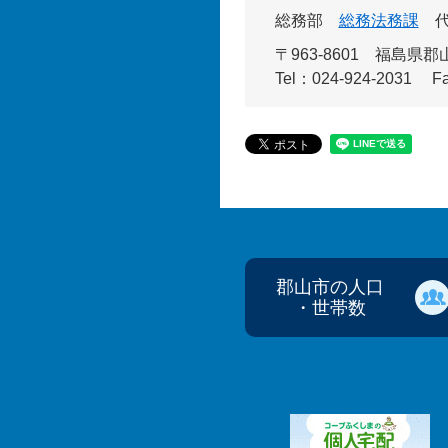
総務部
総務法務課
〒963-8601
福島県郡山
Tel：024-924-2031
F
郡山市の人口
・世帯数