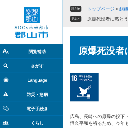
ペ
メ
トップページ
>
組
現在地
ー
ニ
ジ
ュ
原爆死没者に黙と
足あと
の
ー
先
を
頭
飛
本
で
ば
文
原爆死没者
す
し
閲覧補助
。
て
本
さがす
文
へ
Language
防災・急病
電子手続き
広島、長崎への原爆の投下
くらし
恒久平和を祈るため、今年