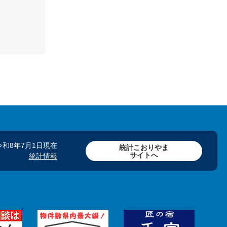
令和8年7月1日現在
統計こおりやま
サイトへ
統計情報