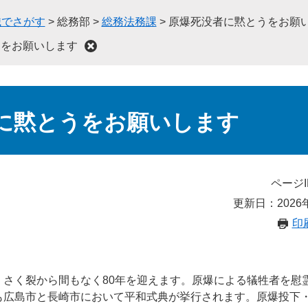
織でさがす
>
総務部
>
総務法務課
>
原爆死没者に黙とうをお願
うをお願いします
に黙とうをお願いします
ページI
更新日：2026
印
・さく裂から間もなく80年を迎えます。原爆による犠牲者を慰
も広島市と長崎市において平和式典が挙行されます。原爆投下