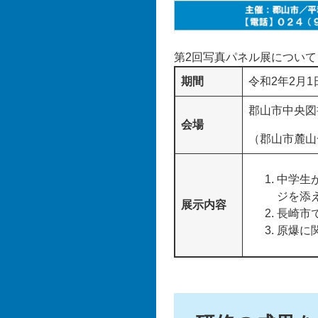
第2回写真パネル展について
期間
令和2年2月
郡山市中央図
会場
（郡山市麓山一
中学生
ジを添
展示内容
長崎市
原爆に