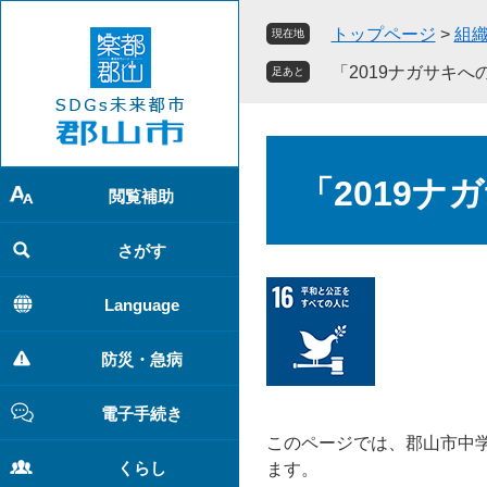
ペ
メ
トップページ
>
組
現在地
ー
ニ
ジ
ュ
「2019ナガサキ
足あと
の
ー
先
を
頭
飛
本
で
ば
文
「2019
す
し
閲覧補助
。
て
本
さがす
文
へ
Language
防災・急病
電子手続き
このページでは、郡山市中学
くらし
ます。