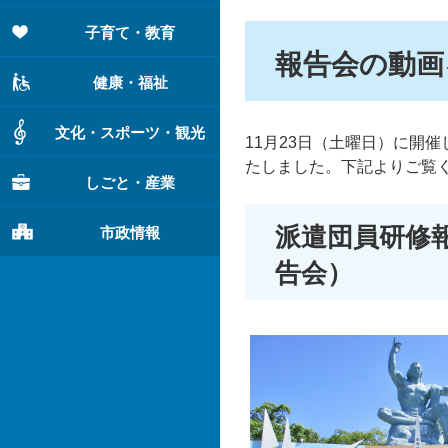
子育て・教育
報告会の動画
健康・福祉
文化・スポーツ・観光
11月23日（土曜日）に開
たしました。下記よりご覧
しごと・産業
派遣団員研修報
市政情報
告会）