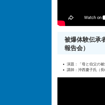
被爆体験伝承者
報告会）
演題：「母と伯父の被
講師：沖西慶子氏（長