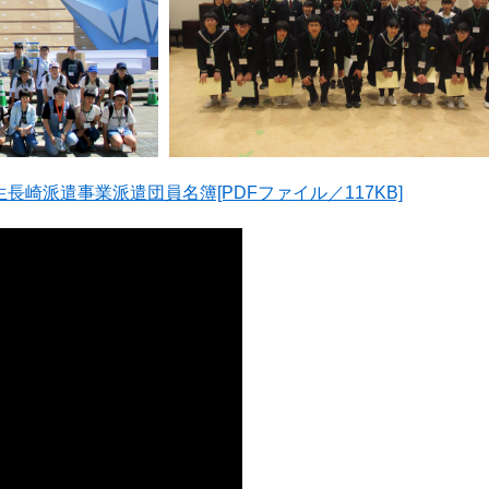
長崎派遣事業派遣団員名簿[PDFファイル／117KB]