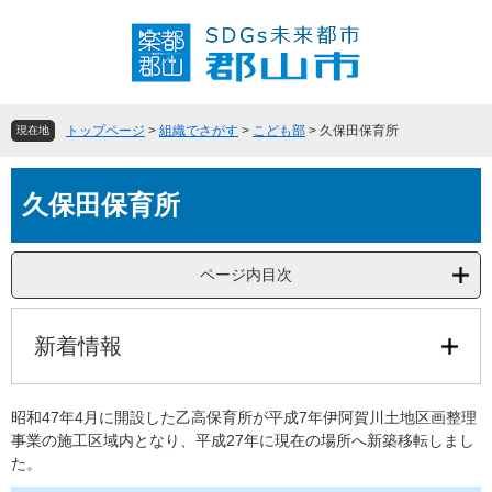
ペ
メ
ー
ニ
ジ
ュ
の
ー
先
を
頭
飛
トップページ
>
組織でさがす
>
こども部
>
久保田保育所
現在地
で
ば
す
し
本
。
て
久保田保育所
文
本
文
へ
ページ内目次
新着情報
昭和47年4月に開設した乙高保育所が平成7年伊阿賀川土地区画整理
事業の施工区域内となり、平成27年に現在の場所へ新築移転しまし
た。