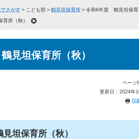
織でさがす
>
こども部
>
鶴見坦保育所
>
令和6年度 鶴見坦保育
保育所（秋）
 鶴見坦保育所（秋）
ページI
更新日：2024年1
印
鶴見坦保育所（秋）