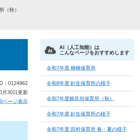
所（秋）
AI（人工知能）は
こんなページをおすすめします
令和7年度 柳橋保育所
D：0124962
令和8年度 針生保育所の様子
0月30日更新
令和7年度鶴見坦保育所（秋）
刷ページ表示
令和7年度 針生保育所の様子
令和7年度 田村保育所 春・夏の様子