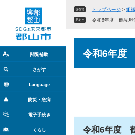
ペ
メ
トップページ
>
組
現在地
ー
ニ
ジ
ュ
令和6年度 鶴見坦
足あと
の
ー
先
を
頭
飛
本
で
ば
文
令和6年度
す
し
閲覧補助
。
て
本
さがす
文
へ
Language
防災・急病
電子手続き
令和6年度 
くらし