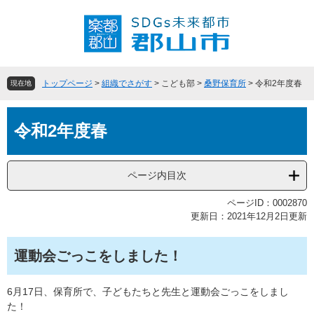
ペ
メ
ー
ニ
ジ
ュ
の
ー
先
を
頭
飛
トップページ
>
組織でさがす
>
こども部
>
桑野保育所
>
令和2年度春
現在地
で
ば
す
し
本
。
て
令和2年度春
文
本
文
へ
ページ内目次
ページID：0002870
更新日：2021年12月2日更新
運動会ごっこをしました！
6月17日、保育所で、子どもたちと先生と運動会ごっこをしまし
た！