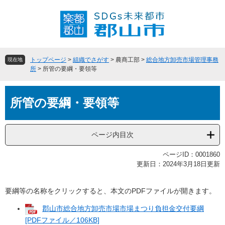
ペ
メ
ー
ニ
ジ
ュ
の
ー
先
を
頭
飛
トップページ
>
組織でさがす
>
農商工部
>
総合地方卸売市場管理事務
現在地
で
ば
所
>
所管の要綱・要領等
す
し
。
て
本
本
所管の要綱・要領等
文
文
へ
ページ内目次
ページID：0001860
更新日：2024年3月18日更新
要綱等の名称をクリックすると、本文のPDFファイルが開きます。
郡山市総合地方卸売市場市場まつり負担金交付要綱
[PDFファイル／106KB]