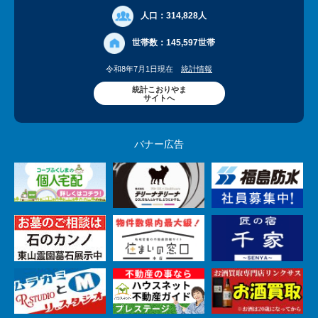
人口：
314,828人
世帯数：
145,597世帯
令和8年7月1日現在
統計情報
統計こおりやま
サイトへ
バナー広告