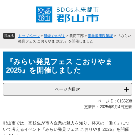
ペ
メ
ー
ニ
ジ
ュ
の
ー
先
を
頭
飛
トップページ
>
組織でさがす
>
農商工部
>
産業雇用政策課
>
『みらい
現在地
で
ば
発見フェス こおりやま 2025』を開催しました
す
し
。
て
本
本
『みらい発見フェス こおりやま
文
文
2025』を開催しました
へ
ページ内目次
ページID：0155238
更新日：2025年9月4日更新
郡山市では、高校生が市内企業の魅力を知り、将来の「働く」につ
いて考えるイベント『みらい発見フェス こおりやま 2025』を開催