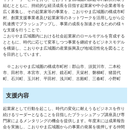
組むとともに、持続的な経済成長を目指す起業家や中小企業者等を
広く募集し、その起業家等の事業を、こおりやま広域圏の構成市町
村、創業支援事業者及び起業家等のネットワークを活用しながら公
民連携でブラッシュアップし、事業の成長を加速させるための様々
な支援を行うことで、
こおりやま広域圏内における社会起業家のロールモデルを育成する
とともに、時代に応じて変革しつつ事業を継続するビジネスモデル
を構築し、こおりやま広域圏の産業振興及び地域活性化を図ること
を目的としています。
※こおりやま広域圏の構成市町村：郡山市、須賀川市、二本松
市、田村市、本宮市、大玉村、鏡石町、天栄村、磐梯町、猪苗代
町、石川町、玉川村、平田村、浅川町、古殿町、三春町、小野町
支援内容
起業家として行動を起こし、時代の変化に耐えうるビジネスを作り
続けるリーダーとなることを目指したブラッシュアップ講座及び専
門家によるメンタリングの機会を提供します。年度末には成果報告
会を実施し、こおりやま広域圏からの事業の発展を後押しする仲間