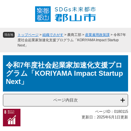
ペ
メ
ー
ニ
ジ
ュ
の
ー
先
を
頭
飛
トップページ
>
組織でさがす
>
農商工部
>
産業雇用政策課
>
令和7年
現在地
で
ば
度社会起業家加速化支援プログラム「KORIYAMA Impact Startup
Next」
す
し
。
て
本
本
令和7年度社会起業家加速化支援プロ
文
文
へ
グラム「KORIYAMA Impact Startup
Next」
ページ内目次
ページID：0180115
更新日：2025年6月1日更新