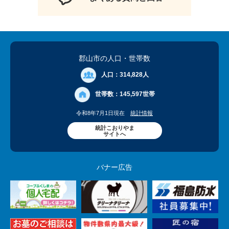
郡山市の人口
・世帯数
人口：
314,828人
世帯数：
145,597世帯
令和8年7月1日現在
統計情報
統計こおりやま
サイトへ
バナー広告