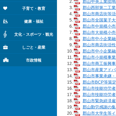
郡山中央工業団地会
郡山西部第二工業団
子育て・教育
郡山市商店街等活性
郡山市全国菓子大博
健康・福祉
郡山市中規模小売店
郡山市大規模小売店
文化・スポーツ・観光
郡山市中小企業融資
郡山市商店街活性化
しごと・産業
郡山市中小企業融資
郡山市小規模事業者
市政情報
郡山市商工振興事業
郡山市産業アドバイ
郡山市事業承継・次
郡山市BCP等策定
郡山市技能功労者表
郡山市技能功労者表
郡山市緊急経済雇用
郡山勤労感謝の集い
郡山市大学生等イン