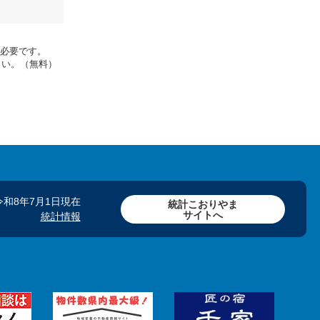
rが必要です。
さい。（無料）
令和8年7月1日現在
統計こおりやま
サイトへ
統計情報