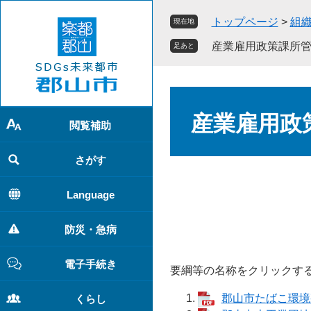
ペ
メ
トップページ
>
組
現在地
ー
ニ
ジ
ュ
産業雇用政策課所
足あと
の
ー
先
を
頭
飛
本
で
ば
文
産業雇用政
す
し
閲覧補助
。
て
本
さがす
文
へ
Language
防災・急病
電子手続き
要綱等の名称をクリックする
郡山市たばこ環境整
くらし