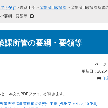
織でさがす
>
農商工部
>
産業雇用政策課
>
産業雇用政策課所管
管の要綱・要領等
策課所管の要綱・要領等
ページI
更新日：2026
印
と、本文のPDFファイルが開きます。
備等推進事業費補助金交付要綱 [PDFファイル／57KB]