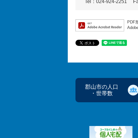
Tel：024-924-2251
F
PDF
Ado
郡山市の人口
・世帯数