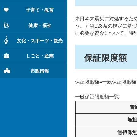
子育て・教育
東日本大震災に対処するた
健康・福祉
う。）第128条の規定に基
に必要な資金について、特
文化・スポーツ・観光
しごと・産業
保証限度額
市政情報
保証限度額=一般保証限度額
一般保証限度額一覧
普
無担
無担保無