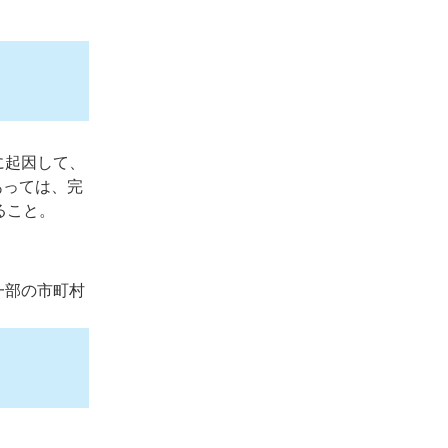
に起因して、
あっては、完
ること。
一部の市町村