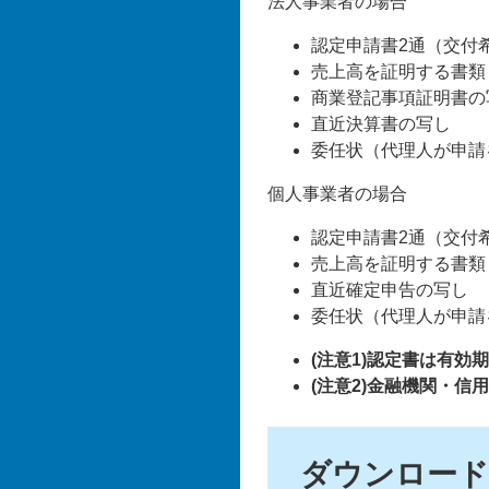
法人事業者の場合
認定申請書2通（交付
売上高を証明する書類
商業登記事項証明書の
直近決算書の写し
委任状（代理人が申請
個人事業者の場合
認定申請書2通（交付
売上高を証明する書類
直近確定申告の写し
委任状（代理人が申請
(注意1)認定書は有効
(注意2)金融機関・
ダウンロード