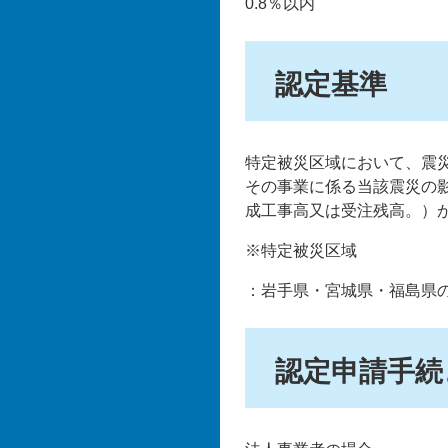
0.8％以内
認定基準
特定被災区域において、震
その事業に係る当該震災の影
成工事高又は受注残高。）
※特定被災区域
：岩手県・宮城県・福島県
認定申請手続