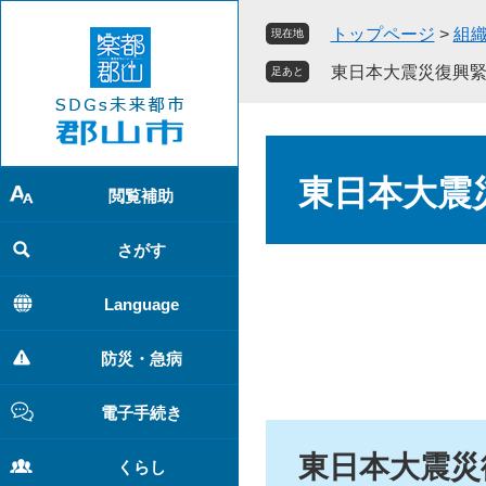
ペ
メ
トップページ
>
組
現在地
ー
ニ
ジ
ュ
東日本大震災復興
足あと
の
ー
先
を
頭
飛
本
で
ば
文
東日本大震
す
し
閲覧補助
。
て
本
さがす
文
へ
Language
防災・急病
電子手続き
東日本大震災
くらし