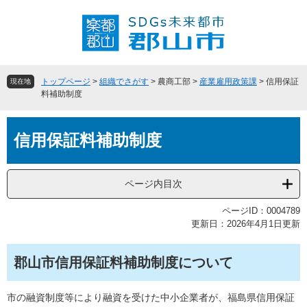
ペ
メ
ー
ニ
ジ
ュ
の
ー
先
を
頭
飛
トップページ
>
組織でさがす
>
農商工部
>
産業雇用政策課
>
信用保証
現在地
で
ば
料補助制度
す
し
。
て
本
本
信用保証料補助制度
文
文
へ
ページ内目次
ページID：0004789
更新日：2026年4月1日更新
郡山市信用保証料補助制度について
市の融資制度等により融資を受けた中小企業者が、福島県信用保証