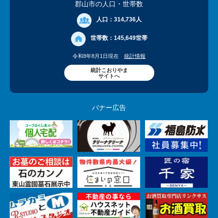
郡山市の人口
・世帯数
人口：
314,736人
世帯数：
145,649世帯
令和8年8月1日現在
統計情報
統計こおりやま
サイトへ
バナー広告