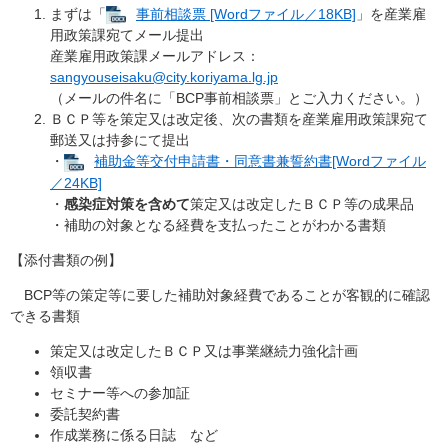
まずは「
事前相談票 [Wordファイル／18KB]
」を産業雇
用政策課宛てメール提出
産業雇用政策課メールアドレス：
sangyouseisaku@city.koriyama.lg.jp
（メールの件名に「BCP事前相談票」とご入力ください。）
ＢＣＰ等を策定又は改定後、次の書類を産業雇用政策課宛て
郵送又は持参にて提出
​・
補助金等交付申請書・同意書兼誓約書[Wordファイル
／24KB]
・
感染症対策を含めて
策定又は改定したＢＣＰ等の成果品
・補助の対象となる経費を支払ったことがわかる書類
【添付書類の例】
BCP等の策定等に要した補助対象経費であることが客観的に確認
できる書類
策定又は改定したＢＣＰ又は事業継続力強化計画
領収書
セミナー等への参加証
委託契約書
作成業務に係る日誌 など