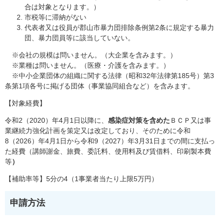
合は対象となります。）
市税等に滞納がない
代表者又は役員が郡山市暴力団排除条例第2条に規定する暴力
団、暴力団員等に該当していない。
※会社の規模は問いません。（大企業を含みます。）
※業種は問いません。（医療・介護を含みます。）
※中小企業団体の組織に関する法律（昭和32年法律第185号）第3
条第1項各号に掲げる団体（事業協同組合など）を含みます。
【対象経費】
令和2（2020）年4月1日以降に、
感染症対策を含めた
ＢＣＰ又は事
業継続力強化計画を策定又は改定しており、そのために令和
8（2026）年4月1日から令和9（2027）年3月31日までの間に支払っ
た経費（講師謝金、旅費、委託料、使用料及び賃借料、印刷製本費
等
）
【補助率等】5分の4（1事業者当たり上限5万円）
申請方法