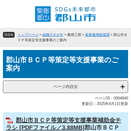
ペ
メ
ー
ニ
ジ
ュ
の
ー
先
を
頭
飛
トップページ
>
組織でさがす
>
農商工部
>
産業雇用政策課
>
郡山市Ｂ
現在地
で
ば
ＣＰ等策定等支援事業のご案内
す
し
。
て
本
本
郡山市ＢＣＰ等策定等支援事業のご
文
文
案内
へ
ページ内目次
ページID：0004840
更新日：2025年4月1日更新
郡山市ＢＣＰ等策定等支援事業補助金チ
ラシ [PDFファイル／3.88MB]
郡山市ＢＣＰ