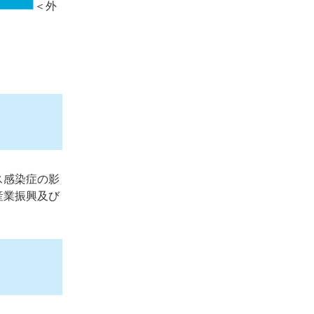
＜外
ス感染症の影
産業振興及び