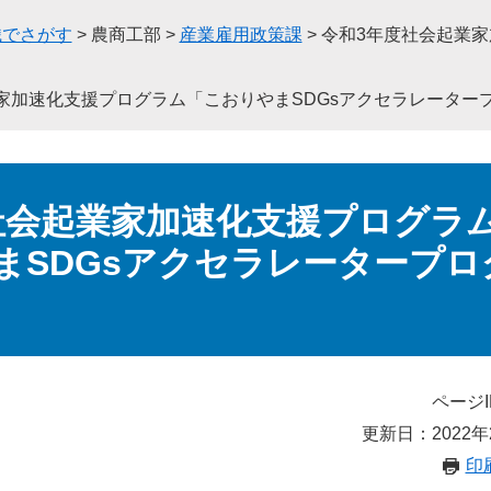
織でさがす
>
農商工部
>
産業雇用政策課
>
令和3年度社会起業家
家加速化支援プログラム「こおりやまSDGsアクセラレーター
社会起業家加速化支援プログラ
まSDGsアクセラレータープロ
ページI
更新日：2022年
印