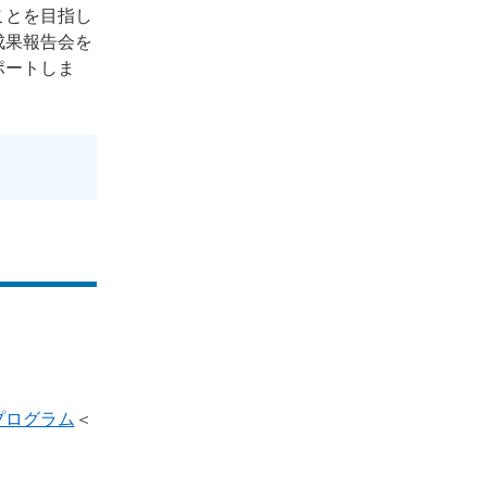
ことを目指し
成果報告会を
ポートしま
プログラム
＜