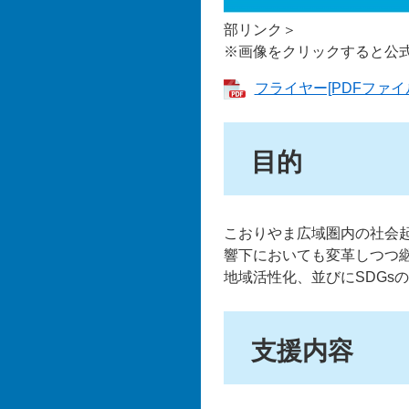
部リンク＞
※画像をクリックすると公
フライヤー[PDFファイル
目的
こおりやま広域圏内の社会
響下においても変革しつつ
地域活性化、並びにSDGs
支援内容