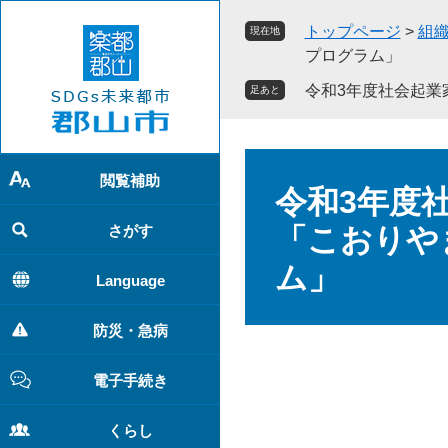
ペ
メ
トップページ
>
組
現在地
ー
ニ
プログラム」
ジ
ュ
の
ー
令和3年度社会起業
足あと
先
を
頭
飛
で
ば
本
す
し
閲覧補助
文
令和3年度
。
て
本
さがす
「こおりや
文
ム」
へ
Language
防災・急病
電子手続き
くらし