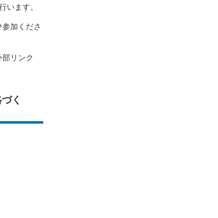
行います。
ひ参加くださ
外部リンク
略づく