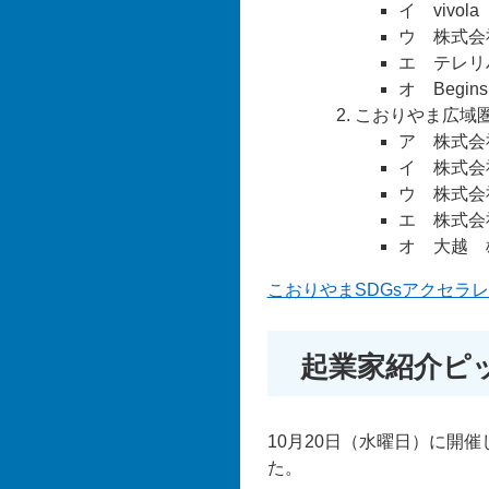
イ vivo
ウ 株式会
エ テレリ
オ Begi
こおりやま広域
ア 株式会
イ 株式会
ウ 株式会
エ 株式会社
オ 大越 
こおりやまSDGsアクセラ
起業家紹介ピ
10月20日（水曜日）に開
た。