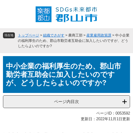
ペ
メ
ー
ニ
ジ
ュ
の
ー
先
を
頭
飛
トップページ
>
組織でさがす
>
農商工部
>
産業雇用政策課
>
中小企業
現在地
で
ば
の福利厚生のため、郡山市勤労者互助会に加入したいのですが、どう
したらよいのですか?
す
し
。
て
本
本
中小企業の福利厚生のため、郡山市
文
文
へ
勤労者互助会に加入したいのです
が、どうしたらよいのですか?
ページ内目次
ページID：0053592
更新日：2022年11月1日更新