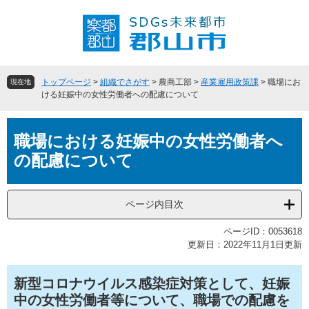
ペ
メ
ー
ニ
ジ
ュ
の
ー
先
を
頭
飛
トップページ
>
組織でさがす
>
農商工部
>
産業雇用政策課
>
職場にお
現在地
で
ば
ける妊娠中の女性労働者への配慮について
す
し
。
て
本
本
職場における妊娠中の女性労働者へ
文
文
の配慮について
へ
ページ内目次
ページID：0053618
更新日：2022年11月1日更新
新型コロナウイルス感染症対策として、妊娠
中の女性労働者等について、職場での配慮を