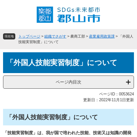
ペ
メ
ー
ニ
ジ
ュ
の
ー
先
を
頭
飛
トップページ
>
組織でさがす
>
農商工部
>
産業雇用政策課
>
「外国人
現在地
で
ば
技能実習制度」について
す
し
。
て
本
本
「外国人技能実習制度」について
文
文
へ
ページ内目次
ページID：0053624
更新日：2022年11月1日更新
「外国人技能実習制度」について
「技能実習制度」は、我が国で培われた技能、技術又は知識の開発