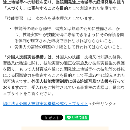
途上地域等への移転を図り、当該開発途上地域等の経済発展を担う
「人づくり」に寄与することを目的
として創設された制度です。
「技能実習」は、次の点を基本理念としています。
技能等の適正な修得、習熟又は熟達のために整備され、か
つ、技能実習生が技能実習に専念できるようにその保護を図
る体制が確立された環境で行わなければならないこと。
労働力の需給の調整の手段として行われてはならないこと。
「外国人技能実習機構」は、
外国人の技能、技術又は知識の修得、
習熟又は熟達に関し、技能実習の適正な実施及び技能実習生の保護
を図り、もって人材育成を通じた開発途上地域等への技能等の移転
による国際協力を推進することを目的として平成29年に設立された
認可法人です。
外国人技能実習制度に係る許認可及び支援を行って
おります
ので、受入れをご検討されている事業主の皆様は、是非ウ
ェブサイトをご覧ください。
認可法人外国人技能実習機構公式ウェブサイト
＜外部リンク＞