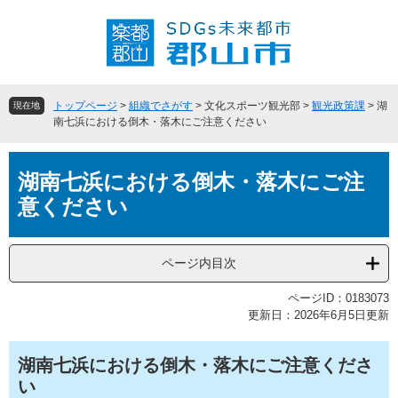
ペ
メ
ー
ニ
ジ
ュ
の
ー
先
を
頭
飛
トップページ
>
組織でさがす
>
文化スポーツ観光部
>
観光政策課
>
湖
現在地
で
ば
南七浜における倒木・落木にご注意ください
す
し
。
て
本
本
湖南七浜における倒木・落木にご注
文
文
意ください
へ
ページ内目次
ページID：0183073
更新日：2026年6月5日更新
湖南七浜における倒木・落木にご注意くださ
い