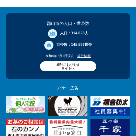
郡山市の人口
・世帯数
人口：
314,828人
世帯数：
145,597世帯
令和8年7月1日現在
統計情報
統計こおりやま
サイトへ
バナー広告