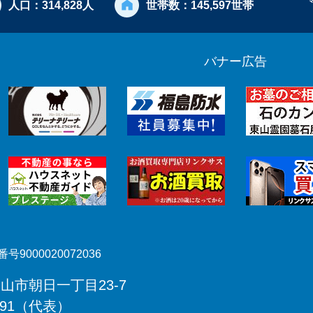
人口：
314,828人
世帯数：
145,597世帯
バナー広告
号9000020072036
郡山市朝日一丁目23-7
491（代表）