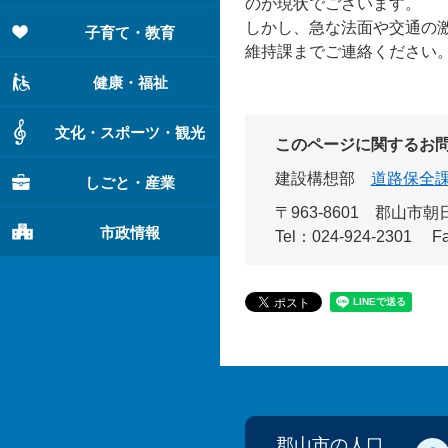
のが現状でございます。
しかし、急な法面や交通の
子育て・教育
維持課までご連絡ください
健康・福祉
文化・スポーツ・観光
このページに関するお
建設構想部
道路保全
しごと・産業
〒963-8601
郡山市朝日
市政情報
Tel：024-924-2301
F
郡山市の人口