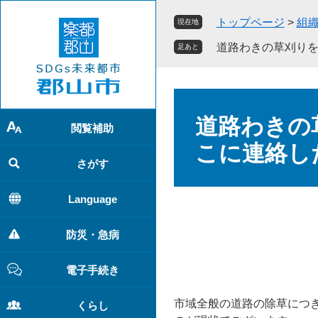
ペ
メ
トップページ
>
組
現在地
ー
ニ
ジ
ュ
道路わきの草刈りを
足あと
の
ー
先
を
頭
飛
本
で
ば
文
道路わきの
す
し
閲覧補助
。
て
こに連絡し
本
さがす
文
へ
Language
防災・急病
電子手続き
市域全般の道路の除草につ
くらし